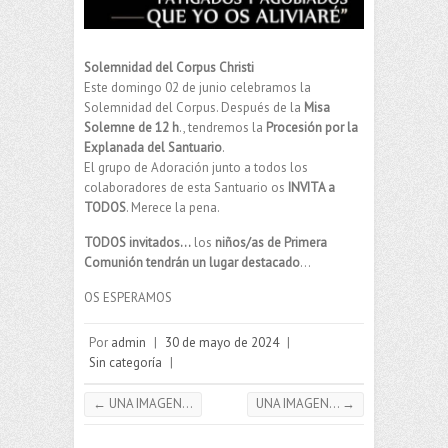
Solemnidad del Corpus Christi
Este domingo 02 de junio celebramos la
Solemnidad del Corpus. Después de la
Misa
Solemne de 12 h
., tendremos la
Procesión por la
Explanada del Santuario
.
El grupo de Adoración junto a todos los
colaboradores de esta Santuario os
INVITA a
TODOS
. Merece la pena.
TODOS invitados…
los
niños/as de Primera
Comunión tendrán un lugar destacado
…
OS ESPERAMOS
Por
admin
|
30 de mayo de 2024
|
Sin categoría
|
←
UNA IMAGEN…
UNA IMAGEN…
→