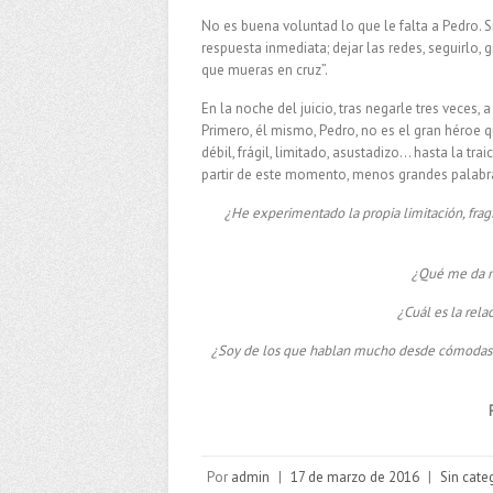
No es buena voluntad lo que le falta a Pedro. 
respuesta inmediata; dejar las redes, seguirlo, 
que mueras en cruz”.
En la noche del juicio, tras negarle tres veces
Primero, él mismo, Pedro, no es el gran héroe q
débil, frágil, limitado, asustadizo… hasta la tra
partir de este momento, menos grandes palabra
¿He experimentado la propia limitación, frag
¿Qué me da m
¿Cuál es la rela
¿Soy de los que hablan mucho desde cómodas po
Por
admin
|
17 de marzo de 2016
|
Sin cate