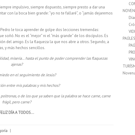
CO
Siem
pre impulsivo, siempre dispuesto, siempre presto a dar una
NOVEN
gritar con la boca bien grande: “yo no te fallaré”, o “jamás dejaremos
Día
Cró
, a Pedro le toca aprender de golpe dos lecciones tremendas:
VI
ue soñó. No es el “mejor” ni el “más grande” de los discípulos. Es
PAÚLE
ición del amigo. Es la flaqueza la que nos abre a otros. Segundo, a
PAÚ
s, y más hechos sencillos.
PRO
ilidad, miseria… hasta el punto de poder comprender las flaquezas
VI
ajenas?
TURÍS
Noven
iedo en el seguimiento de Jesús?
ción entre mis palabras y mis hechos?
ltronas, o de los que ya saben que la palabra se hace carne, carne
frágil, pero carne?
FELIZ DÍA A TODOS…
goría
|