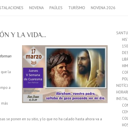
STALACIONES
NOVENA
PAÚLES
TURÍSMO
NOVENA 2026
SANTU
ÓN Y LA VIDA…
HIS
15
DES
nsforman
LIB
HI
 que la
CO
POL
NOTÍC
iempo a
HORAR
INSTA
o más
CO
CE
CO
s se ponen en su sitio, y lo que no ha calado hasta ahora va a
HO