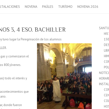
STALACIONES
NOVENA
PAÚLES
TURÍSMO
NOVENA 2026
SANTU
S 3, 4 ESO. BACHILLER
HIS
oy tuvo lugar la Peregrinación de los alumnos
15
DES
LLER.
LIB
HI
lgas y comenzaron el
CO
nos 800 jóvenes.
POL
NOTÍC
s) todo el interés y
HORAR
INSTA
CO
 acontecimientos que
CE
ario.
CO
lar, donde fueron
HO