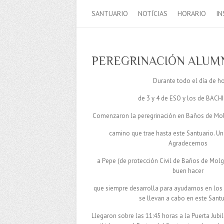
SANTUARIO
NOTÍCIAS
HORARIO
IN
PEREGRINACIÓN ALUMNO
Durante todo el día de h
de 3 y 4 de ESO y los de BACHI
Comenzaron la peregrinación en Baños de Mo
camino que trae hasta este Santuario. U
Agradecemos
a Pepe (de protección Civil de Baños de Molga
buen hacer
que siempre desarrolla para ayudarnos en los
se llevan a cabo en este Santu
Llegaron sobre las 11:45 horas a la Puerta Jubi