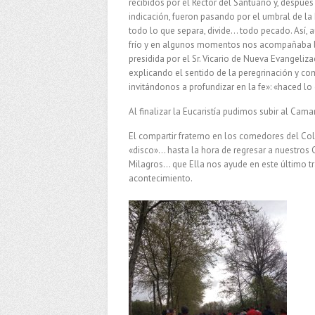
recibidos por el Rector del Santuario y, despu
indicación, fueron pasando por el umbral de la
todo lo que separa, divide… todo pecado. Así, 
frío y en algunos momentos nos acompañaba la l
presidida por el Sr. Vicario de Nueva Evangelizac
explicando el sentido de la peregrinación y c
invitándonos a profundizar en la fe»: «haced lo 
Al finalizar la Eucaristía pudimos subir al Cam
El compartir fraterno en los comedores del Col
«disco»… hasta la hora de regresar a nuestros C
Milagros… que Ella nos ayude en este último t
acontecimiento.