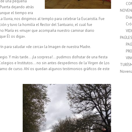
és de una pequeña
CO
 Puerta dejando atrás
NOVEN
aunque el tiempo era
Día
luvia, nos dirigimos al templo para celebrar la Eucaristía. Fue
Cró
ión y tuvo la homilía el Rector del Santuario, el cual fue
omo María es «mujer que acompaña nuestro caminar diario
VI
que Él os diga».
PAÚLE
PAÚ
arín para saludar «de cerca» la Imagen de nuestra Madre.
PRO
egio. Y más tarde… ¡la sorpresa!… pudimos disfrutar de una fiesta
VI
olegios e Institutos… no sin antes despedirnos de la Virgen de Los
TURÍS
ramo de curso. Ahí os quedan algunos testimonios gráficos de este
Noven