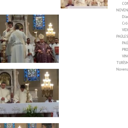
CO
NOVEN
Día
Cró
VI
PAÚLE
PAÚ
PRO
VI
TURÍS
Noven