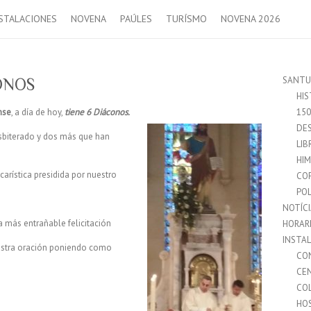
STALACIONES
NOVENA
PAÚLES
TURÍSMO
NOVENA 2026
SANTU
ONOS
HIS
nse
, a día de hoy,
tiene 6 Diáconos.
15
DES
esbiterado y dos más que han
LIB
HI
arística presidida por nuestro
CO
POL
NOTÍC
 más entrañable felicitación
HORAR
INSTA
estra oración poniendo como
CO
CE
CO
HO