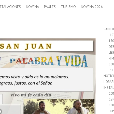
STALACIONES
NOVENA
PAÚLES
TURÍSMO
NOVENA 2026
SANTU
HIS
15
DES
LIB
HI
CO
POL
NOTÍC
HORAR
INSTA
CO
CE
CO
HO