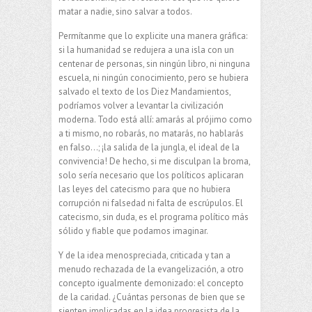
matar a nadie, sino salvar a todos.
Permítanme que lo explicite una manera gráfica:
si la humanidad se redujera a una isla con un
centenar de personas, sin ningún libro, ni ninguna
escuela, ni ningún conocimiento, pero se hubiera
salvado el texto de los Diez Mandamientos,
podríamos volver a levantar la civilización
moderna. Todo está allí: amarás al prójimo como
a ti mismo, no robarás, no matarás, no hablarás
en falso…; ¡la salida de la jungla, el ideal de la
convivencia! De hecho, si me disculpan la broma,
solo sería necesario que los políticos aplicaran
las leyes del catecismo para que no hubiera
corrupción ni falsedad ni falta de escrúpulos. El
catecismo, sin duda, es el programa político más
sólido y fiable que podamos imaginar.
Y de la idea menospreciada, criticada y tan a
menudo rechazada de la evangelización, a otro
concepto igualmente demonizado: el concepto
de la caridad. ¿Cuántas personas de bien que se
sienten implicadas en la idea progresista de la