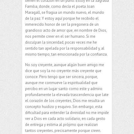
tienen el corazón en un puño. Estoy en la Sagrada
Familia, donde, como decía el poeta Joan
Maragall, se fragua un mundo nuevo, el mundo
de la paz. Y estoy aquí porque he recibido el
inmerecido honor de ser la pregonera de un
grandioso acto de amor que, en nombre de Dios,
nos permite creer en el ser humano. Si me
disculpan la sinceridad, pocas veces me he
sentido tan apelada por la responsabilidad y, al
mismo tiempo, tan emocionada por la confianza.
No soy creyente, aunque algún buen amigo me
dice que soy la no creyente más creyente que
conoce. Pero tengo que ser sincera, porque,
aunque me conmueve la espiritualidad que
percibo en un lugar santo como este y admiro
profundamente la elevada trascendencia que late
el corazón de los creyentes, Dios me resulta un
concepto huidizo y esquivo. Sin embargo, esta
dificultad para entender la divinidad no me impide
ver a Dios en cada acto solidario, en cada gesto
de entrega y estima al prójimo que realizan
tantos creyentes, precisamente porque creen.