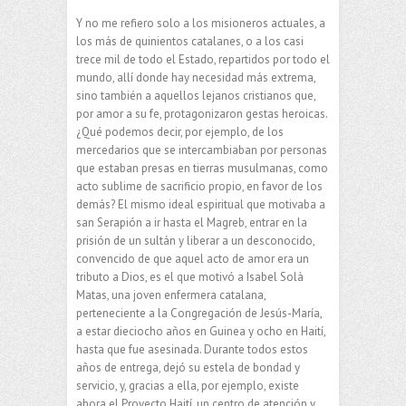
Y no me refiero solo a los misioneros actuales, a
los más de quinientos catalanes, o a los casi
trece mil de todo el Estado, repartidos por todo el
mundo, allí donde hay necesidad más extrema,
sino también a aquellos lejanos cristianos que,
por amor a su fe, protagonizaron gestas heroicas.
¿Qué podemos decir, por ejemplo, de los
mercedarios que se intercambiaban por personas
que estaban presas en tierras musulmanas, como
acto sublime de sacrificio propio, en favor de los
demás? El mismo ideal espiritual que motivaba a
san Serapión a ir hasta el Magreb, entrar en la
prisión de un sultán y liberar a un desconocido,
convencido de que aquel acto de amor era un
tributo a Dios, es el que motivó a Isabel Solà
Matas, una joven enfermera catalana,
perteneciente a la Congregación de Jesús-María,
a estar dieciocho años en Guinea y ocho en Haití,
hasta que fue asesinada. Durante todos estos
años de entrega, dejó su estela de bondad y
servicio, y, gracias a ella, por ejemplo, existe
ahora el Proyecto Haití, un centro de atención y