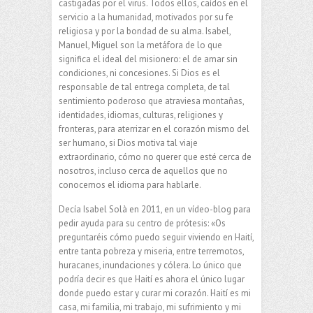
castigadas por el virus. Todos ellos, caídos en el
servicio a la humanidad, motivados por su fe
religiosa y por la bondad de su alma. Isabel,
Manuel, Miguel son la metáfora de lo que
significa el ideal del misionero: el de amar sin
condiciones, ni concesiones. Si Dios es el
responsable de tal entrega completa, de tal
sentimiento poderoso que atraviesa montañas,
identidades, idiomas, culturas, religiones y
fronteras, para aterrizar en el corazón mismo del
ser humano, si Dios motiva tal viaje
extraordinario, cómo no querer que esté cerca de
nosotros, incluso cerca de aquellos que no
conocemos el idioma para hablarle.
Decía Isabel Solà en 2011, en un vídeo-blog para
pedir ayuda para su centro de prótesis: «Os
preguntaréis cómo puedo seguir viviendo en Haití,
entre tanta pobreza y miseria, entre terremotos,
huracanes, inundaciones y cólera. Lo único que
podría decir es que Haití es ahora el único lugar
donde puedo estar y curar mi corazón. Haití es mi
casa, mi familia, mi trabajo, mi sufrimiento y mi