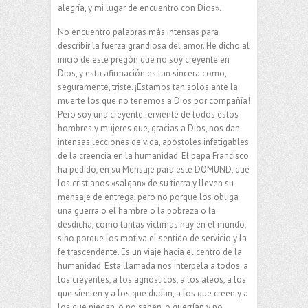
alegría, y mi lugar de encuentro con Dios».
No encuentro palabras más intensas para
describir la fuerza grandiosa del amor. He dicho al
inicio de este pregón que no soy creyente en
Dios, y esta afirmación es tan sincera como,
seguramente, triste. ¡Estamos tan solos ante la
muerte los que no tenemos a Dios por compañía!
Pero soy una creyente ferviente de todos estos
hombres y mujeres que, gracias a Dios, nos dan
intensas lecciones de vida, apóstoles infatigables
de la creencia en la humanidad. El papa Francisco
ha pedido, en su Mensaje para este DOMUND, que
los cristianos «salgan» de su tierra y lleven su
mensaje de entrega, pero no porque los obliga
una guerra o el hambre o la pobreza o la
desdicha, como tantas víctimas hay en el mundo,
sino porque los motiva el sentido de servicio y la
fe trascendente. Es un viaje hacia el centro de la
humanidad. Esta llamada nos interpela a todos: a
los creyentes, a los agnósticos, a los ateos, a los
que sienten y a los que dudan, a los que creen y a
los que niegan, o no saben, o querrían y no