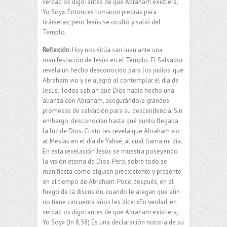
verdad os digo: antes de que Abraham existiera,
Yo Soy». Entonces tomaron piedras para
tirárselas; pero Jesús se ocultó y salió del
Templo.
Reflexión
: Hoy nos sitúa san Juan ante una
manifestación de Jesús en el Templo. El Salvador
revela un hecho desconocido para los judíos: que
Abraham vio y se alegró al contemplar el día de
Jesús. Todos sabían que Dios había hecho una
alianza con Abraham, asegurándole grandes
promesas de salvación para su descendencia. Sin
embargo, desconocían hasta qué punto llegaba
la luz de Dios. Cristo les revela que Abraham vio
al Mesías en el día de Yahvé, al cual llama mi día.
En esta revelación Jesús se muestra poseyendo
la visión eterna de Dios. Pero, sobre todo se
manifiesta como alguien preexistente y presente
en el tiempo de Abraham. Poco después, en el
fuego de la discusión, cuando le alegan que aún
no tiene cincuenta años les dice: «En verdad, en
verdad os digo: antes de que Abraham existiera,
Yo Soy» (Jn 8,58) Es una declaración notoria de su