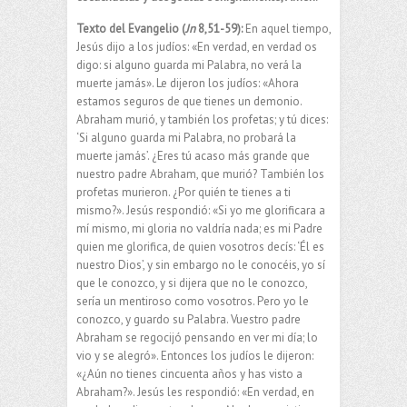
Texto del Evangelio (
Jn
8,51-59):
En aquel tiempo,
Jesús dijo a los judíos: «En verdad, en verdad os
digo: si alguno guarda mi Palabra, no verá la
muerte jamás». Le dijeron los judíos: «Ahora
estamos seguros de que tienes un demonio.
Abraham murió, y también los profetas; y tú dices:
‘Si alguno guarda mi Palabra, no probará la
muerte jamás’. ¿Eres tú acaso más grande que
nuestro padre Abraham, que murió? También los
profetas murieron. ¿Por quién te tienes a ti
mismo?». Jesús respondió: «Si yo me glorificara a
mí mismo, mi gloria no valdría nada; es mi Padre
quien me glorifica, de quien vosotros decís: ‘Él es
nuestro Dios’, y sin embargo no le conocéis, yo sí
que le conozco, y si dijera que no le conozco,
sería un mentiroso como vosotros. Pero yo le
conozco, y guardo su Palabra. Vuestro padre
Abraham se regocijó pensando en ver mi día; lo
vio y se alegró». Entonces los judíos le dijeron:
«¿Aún no tienes cincuenta años y has visto a
Abraham?». Jesús les respondió: «En verdad, en