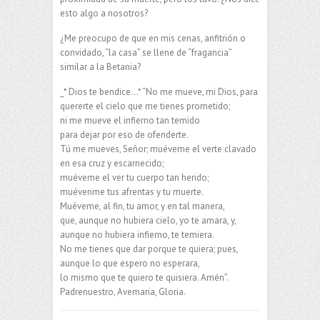
esto algo a nosotros?
¿Me preocupo de que en mis cenas, anfitrión o
convidado, “la casa” se llene de “fragancia”
similar a la Betania?
_* Dios te bendice…* “No me mueve, mi Dios, para
quererte el cielo que me tienes prometido;
ni me mueve el infierno tan temido
para dejar por eso de ofenderte.
Tú me mueves, Señor; muéveme el verte clavado
en esa cruz y escarnecido;
muéveme el ver tu cuerpo tan herido;
muévenme tus afrentas y tu muerte.
Muéveme, al fin, tu amor, y en tal manera,
que, aunque no hubiera cielo, yo te amara, y,
aunque no hubiera infierno, te temiera.
No me tienes que dar porque te quiera; pues,
aunque lo que espero no esperara,
lo mismo que te quiero te quisiera. Amén”.
Padrenuestro, Avemaria, Gloria.