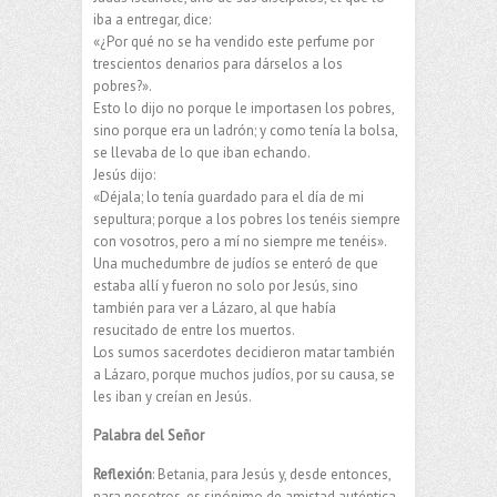
iba a entregar, dice:
«¿Por qué no se ha vendido este perfume por
trescientos denarios para dárselos a los
pobres?».
Esto lo dijo no porque le importasen los pobres,
sino porque era un ladrón; y como tenía la bolsa,
se llevaba de lo que iban echando.
Jesús dijo:
«Déjala; lo tenía guardado para el día de mi
sepultura; porque a los pobres los tenéis siempre
con vosotros, pero a mí no siempre me tenéis».
Una muchedumbre de judíos se enteró de que
estaba allí y fueron no solo por Jesús, sino
también para ver a Lázaro, al que había
resucitado de entre los muertos.
Los sumos sacerdotes decidieron matar también
a Lázaro, porque muchos judíos, por su causa, se
les iban y creían en Jesús.
Palabra del Señor
Reflexión
: Betania, para Jesús y, desde entonces,
para nosotros, es sinónimo de amistad auténtica.