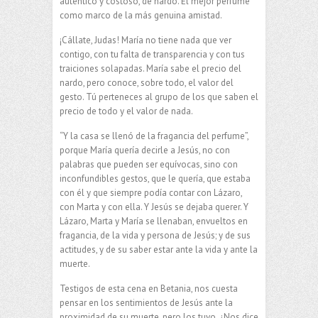
auténtico y costoso, de nardo. El mejor perfume
como marco de la más genuina amistad.
¡Cállate, Judas! María no tiene nada que ver
contigo, con tu falta de transparencia y con tus
traiciones solapadas. María sabe el precio del
nardo, pero conoce, sobre todo, el valor del
gesto. Tú perteneces al grupo de los que saben el
precio de todo y el valor de nada.
“Y la casa se llenó de la fragancia del perfume”,
porque María quería decirle a Jesús, no con
palabras que pueden ser equívocas, sino con
inconfundibles gestos, que le quería, que estaba
con él y que siempre podía contar con Lázaro,
con Marta y con ella. Y Jesús se dejaba querer. Y
Lázaro, Marta y María se llenaban, envueltos en
fragancia, de la vida y persona de Jesús; y de sus
actitudes, y de su saber estar ante la vida y ante la
muerte.
Testigos de esta cena en Betania, nos cuesta
pensar en los sentimientos de Jesús ante la
proximidad de su muerte, pero los tuvo. ¿Nos dice