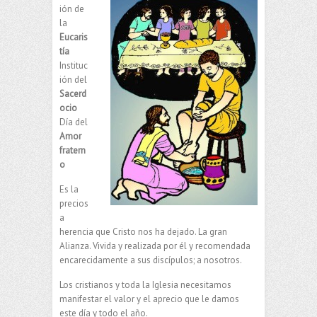
ión de
la
Eucaris
tía
Instituc
ión del
Sacerd
ocio
Día del
Amor
fratern
o
Es la
precios
a
herencia que Cristo nos ha dejado. La gran
Alianza. Vivida y realizada por él y recomendada
encarecidamente a sus discípulos; a nosotros.
Los cristianos y toda la Iglesia necesitamos
manifestar el valor y el aprecio que le damos
este día y todo el año.