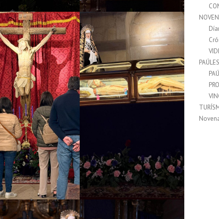
CO
NOVEN
Día
Cró
VI
PAÚLE
PAÚ
PRO
VI
TURÍS
Noven