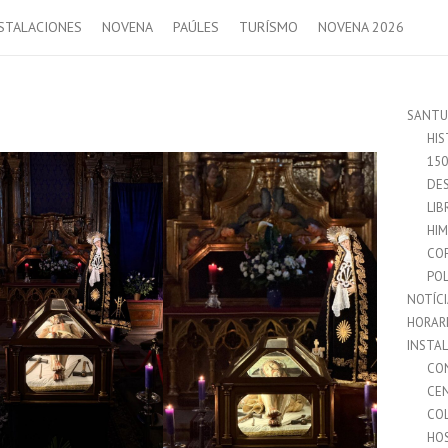
STALACIONES
NOVENA
PAÚLES
TURÍSMO
NOVENA 2026
SANTU
HIS
15
DES
LIB
HI
CO
POL
NOTÍC
HORAR
INSTA
CO
CE
CO
HO