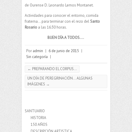
de Ourense D. Leonardo Lemos Montanet.
Actividades para conocer el entorno, comida
fraterna… para terminar con el rezo del
Santo
Rosario
a las 16:30 horas.
BUEN DÍA A TODOS….
Por
admin
|
6 de junio de 2015
|
Sin categoría
|
←
PREPARANDO EL CORPUS…
UN DÍA DE PEREGRINACIÓN… ALGUNAS
IMÁGENES
→
SANTUARIO
HISTORIA
150 AÑOS
DESCRIPCIÓN ARTISTICA