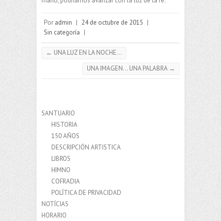
mano, podríamos avanzar con la luz de la fe.
Por
admin
|
24 de octubre de 2015
|
Sin categoría
|
←
UNA LUZ EN LA NOCHE…
UNA IMAGEN… UNA PALABRA
→
SANTUARIO
HISTORIA
150 AÑOS
DESCRIPCIÓN ARTISTICA
LIBROS
HIMNO
COFRADIA
POLÍTICA DE PRIVACIDAD
NOTÍCIAS
HORARIO