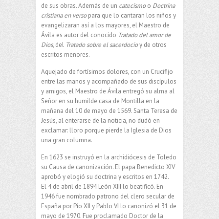
de sus obras. Además de un
catecismo
o
Doctrina
cristiana en verso
para que lo cantaran los niños y
evangelizaran así a los mayores, el Maestro de
Ávila es autor del conocido
Tratado del amor de
Dios
, del
Tratado sobre el sacerdocio
y de otros
escritos menores.
Aquejado de fortísimos dolores, con un Crucifijo
entre las manos y acompañado de sus discípulos
y amigos, el Maestro de Ávila entregó su alma al
Señor en su humilde casa de Montilla en la
mañana del 10 de mayo de 1569. Santa Teresa de
Jesús, al enterarse de la noticia, no dudó en
exclamar: lloro porque pierde la Iglesia de Dios
una gran columna.
En 1623 se instruyó en la archidiócesis de Toledo
su Causa de canonización. El papa Benedicto XIV
aprobó y elogió su doctrina y escritos en 1742.
El 4 de abril de 1894 León XIII lo beatificó. En
1946 fue nombrado patrono del clero secular de
España por Pío XII y Pablo VI lo canonizó el 31 de
mayo de 1970. Fue proclamado Doctor de la