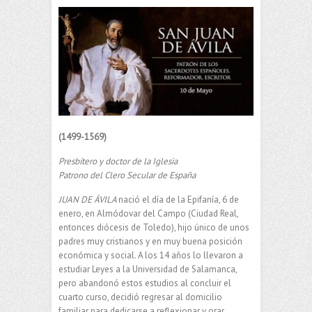
(1499-1569)
Presbítero y doctor de la Iglesia
Patrono del Clero Secular de España
JUAN DE ÁVILA
nació el día de la Epifanía, 6 de
enero, en Almódovar del Campo (Ciudad Real,
entonces diócesis de Toledo), hijo único de unos
padres muy cristianos y en muy buena posición
económica y social. A los 14 años lo llevaron a
estudiar Leyes a la Universidad de Salamanca,
pero abandonó estos estudios al concluir el
cuarto curso, decidió regresar al domicilio
familiar para dedicarse a reflexionar y orar.