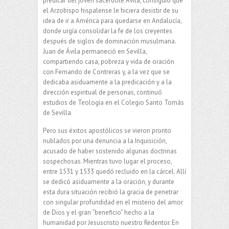
predicar del joven sacerdote Ávila, consiguió que
el Arzobispo hispalense le hiciera desistir de su
idea de ir a América para quedarse en Andalucía,
donde urgía consolidar la fe de los creyentes
después de siglos de dominación musulmana.
Juan de Ávila permaneció en Sevilla,
compartiendo casa, pobreza y vida de oración
con Fernando de Contreras y, a la vez que se
dedicaba asiduamente a la predicación y a la
dirección espiritual de personas, continuó
estudios de Teología en el Colegio Santo Tomás
de Sevilla.
Pero sus éxitos apostólicos se vieron pronto
nublados por una denuncia a la Inquisición,
acusado de haber sostenido algunas doctrinas
sospechosas. Mientras tuvo lugar el proceso,
entre 1531 y 1533 quedó recluido en la cárcel. Allí
se dedicó asiduamente a la oración, y durante
esta dura situación recibió la gracia de penetrar
con singular profundidad en el misterio del amor
de Dios y el gran “beneficio” hecho a la
humanidad por Jesuscristo nuestro Redentor. En