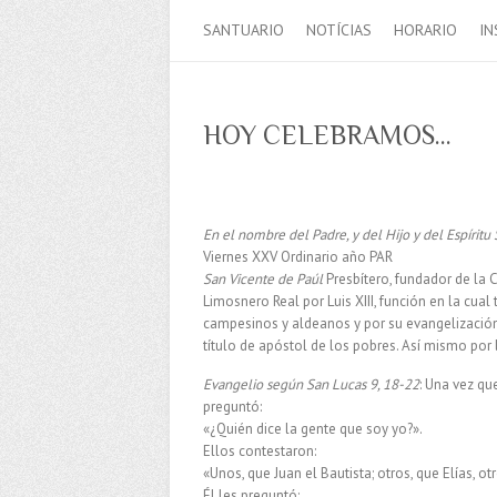
SANTUARIO
NOTÍCIAS
HORARIO
IN
HOY CELEBRAMOS…
En el nombre del Padre, y del Hijo y del Espíritu
Viernes XXV Ordinario año PAR
San Vicente de Paúl
Presbítero, fundador de la 
Limosnero Real por Luis XIII, función en la cua
campesinos y aldeanos y por su evangelización. 
título de apóstol de los pobres. Así mismo por l
Evangelio según San Lucas 9, 18-22
: Una vez qu
preguntó:
«¿Quién dice la gente que soy yo?».
Ellos contestaron:
«Unos, que Juan el Bautista; otros, que Elías, o
Él les preguntó: