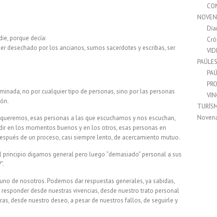
CO
NOVEN
Día
ie, porque decía:
Cró
er desechado por los ancianos, sumos sacerdotes y escribas, ser
VI
PAÚLE
PAÚ
PRO
rminada, no por cualquier tipo de personas, sino por las personas
VI
ón.
TURÍS
Noven
e queremos, esas personas a las que escuchamos y nos escuchan,
ir en los momentos buenos y en los otros, esas personas en
 después de un proceso, casi siempre lento, de acercamiento mutuo.
al principio digamos general pero luego “demasiado” personal a sus
”.
 uno de nosotros. Podemos dar respuestas generales, ya sabidas,
 responder desde nuestras vivencias, desde nuestro trato personal
s, desde nuestro deseo, a pesar de nuestros fallos, de seguirle y