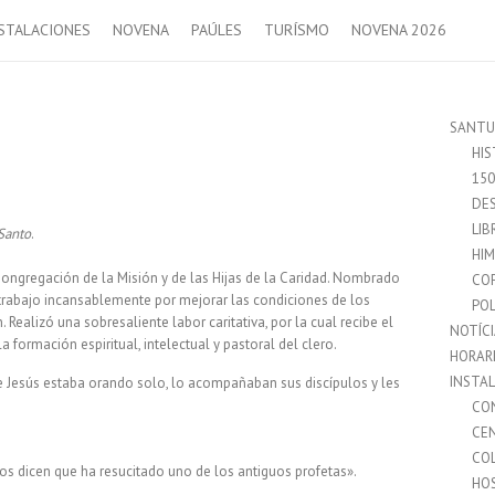
STALACIONES
NOVENA
PAÚLES
TURÍSMO
NOVENA 2026
SANTU
HIS
15
DES
LIB
 Santo
.
HI
Congregación de la Misión y de las Hijas de la Caridad. Nombrado
CO
l trabajo incansablemente por mejorar las condiciones de los
POL
Realizó una sobresaliente labor caritativa, por la cual recibe el
NOTÍC
a formación espiritual, intelectual y pastoral del clero.
HORAR
INSTA
e Jesús estaba orando solo, lo acompañaban sus discípulos y les
CO
CE
CO
tros dicen que ha resucitado uno de los antiguos profetas».
HO