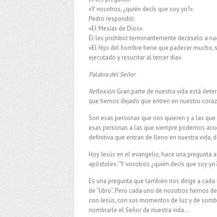
«Y vosotros, ¿quién decís que soy yo?».
Pedro respondió:
«El Mesías de Dios».
Él les prohibió terminantemente decírselo a nad
«El Hijo del hombre tiene que padecer mucho, s
ejecutado y resucitar al tercer día».
Palabra del Señor
Reflexión
: Gran parte de nuestra vida está dete
que hemos dejado que entren en nuestro coraz
Son esas personas que nos quieren y a las qu
esas personas a las que siempre podemos acud
definitiva que entran de lleno en nuestra vida,
Hoy Jesús en el evangelio, hace una pregunta 
apóstoles: “Y vosotros ¿quién decís que soy yo?
Es una pregunta que también nos dirige a cada
de “libro”. Pero cada uno de nosotros hemos de
con Jesús, con sus momentos de luz y de sombra
nombrarle el Señor de nuestra vida…