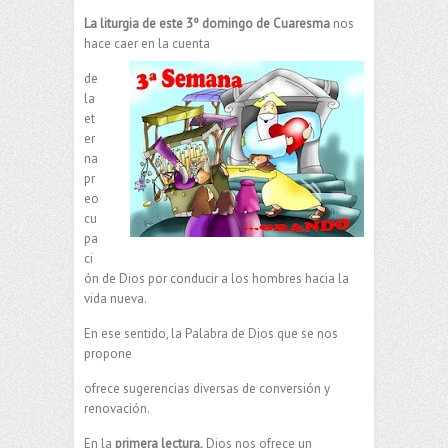
La liturgia de este 3º domingo de Cuaresma
nos
hace caer en la cuenta
de
la
et
er
na
pr
eo
cu
pa
ci
ón de Dios por conducir a los hombres hacia la
vida nueva.
En ese sentido, la Palabra de Dios que se nos
propone
ofrece sugerencias diversas de conversión y
renovación.
En la
primera lectura,
Dios nos ofrece un