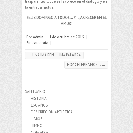
trasparentes… que se favorece en el diálogo y en
la entrega mutua…
FELIZ DOMINGO A TODOS… Y… ¡A CRECER EN EL
AMOR!
Por
admin
|
4 de octubre de 2015
|
Sin categoría
|
←
UNA IMAGEN… UNA PALABRA
HOY CELEBRAMOS…
→
SANTUARIO
HISTORIA
150 AÑOS
DESCRIPCIÓN ARTISTICA
LIBROS
HIMNO
COFRADIA