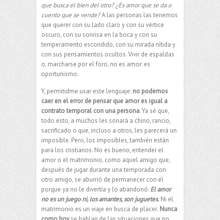
que busca el bien del otro? ¿Es amor que se da o
cuento que se vende?
A las personas las tenemos
que querer con su lado claro y con su vértice
oscuro, con su sonrisa en la boca y con su
temperamento escondido, con su mirada nítida y
con sus pensamientos ocultos. Vivir de espaldas
o, marcharse por el foro, no es amor: es
oportunismo.
Y, permitidme usar este lenguaje:
no podemos
caer en el error de pensar que amor es igual a
contrato temporal con una persona
. Ya sé que,
todo esto, a muchos les sonará a chino, rancio,
sacrificado o que, incluso a otros, les parecerá un
imposible. Pero, los imposibles, también están
para los cristianos. No es bueno, entender el
amor o el matrimonio, como aquel amigo que,
después de jugar durante una temporada con
otro amigo, se aburrió de permanecer con él
porque ya no le divertía y lo abandonó.
El amor
no es un juego ni, los amantes, son juguetes.
Ni el
matrimonio es un viaje en busca de placer.
Nunca
como hoy
se hablan de las situaciones que no