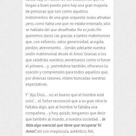
llegan a buen puerto pero hay una gran mayoría
de personas que son como aquellos
instrumentos de una gran orquesta:
todos afinaban
pero, como había uno que no estaba entonado, sólo
se hablaba del que desafinaba. No es justo
. Ho
queremos daros las gracias a tantos matrimonios
que, con esfuerzo, valor, generosidad, acogida,
perdón, atrevimiento… lleváis adelante vuestra
unión matrimonial desde el Amor. Gracias a los
que celebráis vuestros aniversarios como si fuese
el primero… y , permitidme también, ofreceros la
oración y comprensión para todos aquellos que,
por diversas razones, visteis truncadas vuestras
expectativas.
Y “dijo Dios… no es bueno que el hombre esté
solo”… el Señor reconoció que a su gran obra le
faltaba algo, que al hombre le faltaba una
compañera… y hoy, quizás, tengamos que decir
que también al mundo, a nuestra sociedad…
le
falta algo esencial que tiene que recuperar “el
Amor”,
así con mayúscula, auténtico, fiel,