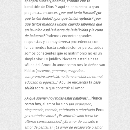
apagará nunca y, además, contará con la
bendición de Dios
. Y aquí se encuentra la gran
pregunta… entonces
¿por qué tanto fracaso? ¿or
qué tantas dudas? ¿por qué tantas rupturas? ¿por
qué tantos miedos a unirse, cuando sabemos, que
en la unión está la fuente de la felicidad y la cuna
de la fuerza?
Podemos encontrar grandes
respuestas y de muy diversa procedencia, con
fundamentos hasta contradictorios pero… todos
somos conscientes que el matrimonio no es un
simple vínculo jurídico. Necesita estar la base
sólida del Amor. Un amor como nos lo define san
Pablo:
“paciente, generoso, acogedor…
comprensivo, servicial, no tiene envidia, no es mal
educado ni egoísta…”
. Aquí se encuentra la
base
sólida
sobre la que construir el Amor.
¿A qué suenan hoy todas estas palabras?…
Nunca
como hoy
, el amor ha sido
tan expresado,
ninguneado, cantado, celebrado o televisado
.
Pero
¿es auténtico amor? ¿Es amor llevado hasta las
últimas consecuencias? ¿Es amor de corazón o
amor de pantalla? ¿Es amor de escaparate o amor