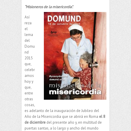
“Misioneros de la misericordia”.
Así
reza
el
lema
del
Domu
nd
2015
que,
celebr
amos
hoy y
que,
entre
otras
cosas,
es adelanto de la inauguración de Jubileo del
Año de la Misericordia que se abrirá en Roma
el 8
de diciembre
del presente año y, en multitud de
puertas santas, a lo largo y ancho del mundo