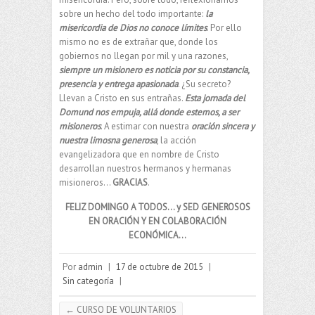
sobre un hecho del todo importante:
la
misericordia de Dios no conoce límites
. Por ello
mismo no es de extrañar que, donde los
gobiernos no llegan por mil y una razones,
siempre un misionero es noticia por su constancia,
presencia y entrega apasionada
. ¿Su secreto?
Llevan a Cristo en sus entrañas.
Esta jornada del
Domund nos empuja, allá donde estemos, a ser
misioneros
. A estimar con nuestra
oración sincera y
nuestra limosna generosa
, la acción
evangelizadora que en nombre de Cristo
desarrollan nuestros hermanos y hermanas
misioneros…
GRACIAS
.
FELIZ DOMINGO A TODOS… y SED GENEROSOS
EN ORACIÓN Y EN COLABORACIÓN
ECONÓMICA…
Por
admin
|
17 de octubre de 2015
|
Sin categoría
|
←
CURSO DE VOLUNTARIOS