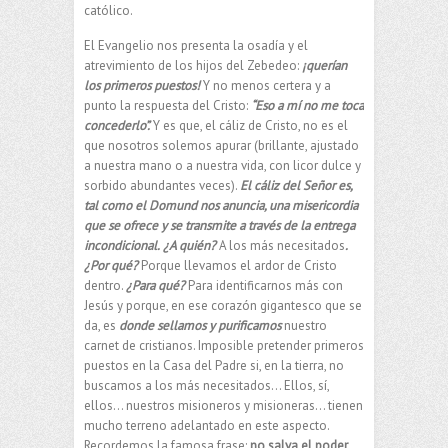
católico.
El Evangelio nos presenta la osadía y el
atrevimiento de los hijos del Zebedeo:
¡querían
los primeros puestos!
Y no menos certera y a
punto la respuesta del Cristo:
“Eso a mí no me toca
concederlo”.
Y es que, el cáliz de Cristo, no es el
que nosotros solemos apurar (brillante, ajustado
a nuestra mano o a nuestra vida, con licor dulce y
sorbido abundantes veces).
El cáliz del Señor es,
tal como el Domund nos anuncia, una misericordia
que se ofrece y se transmite a través de la entrega
incondicional.
¿A quién?
A los más necesitados
.
¿Por qué?
Porque llevamos el ardor de Cristo
dentro.
¿Para qué?
Para identificarnos más con
Jesús y porque, en ese corazón gigantesco que se
da, es
donde sellamos y purificamos
nuestro
carnet de cristianos. Imposible pretender primeros
puestos en la Casa del Padre si, en la tierra, no
buscamos a los más necesitados… Ellos, sí,
ellos… nuestros misioneros y misioneras… tienen
mucho terreno adelantado en este aspecto.
Recordemos la famosa frase:
no salva el poder