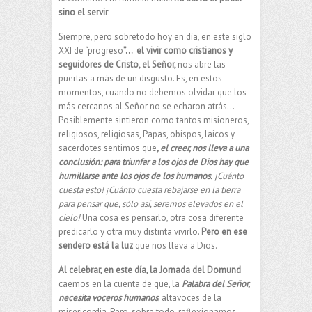
sino el servir
.
Siempre, pero sobretodo hoy en día, en este siglo
XXI de “progreso
”… el vivir como cristianos y
seguidores de Cristo, el Señor,
nos abre las
puertas a más de un disgusto. Es, en estos
momentos, cuando no debemos olvidar que los
más cercanos al Señor no se echaron atrás…
Posiblemente sintieron como tantos misioneros,
religiosos, religiosas, Papas, obispos, laicos y
sacerdotes sentimos que
, el creer, nos lleva a una
conclusión: para triunfar a los ojos de Dios hay que
humillarse ante los ojos de los humanos.
¡Cuánto
cuesta esto! ¡Cuánto cuesta rebajarse en la tierra
para pensar que, sólo así, seremos elevados en el
cielo!
Una cosa es pensarlo, otra cosa diferente
predicarlo y otra muy distinta vivirlo.
Pero en ese
sendero está la luz
que nos lleva a Dios.
Al celebrar, en este día, la Jornada del Domund
caemos en la cuenta de que, la
Palabra del Señor,
necesita voceros humanos
, altavoces de la
misericordia. Pero, sobre todo, reflexionamos