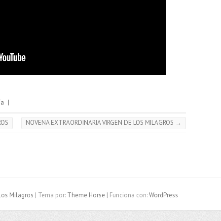
ía
|
ROS
NOVENA EXTRAORDINARIA VIRGEN DE LOS MILAGROS
→
los Milagros
| Tema por:
Theme Horse
| Funciona con:
WordPress