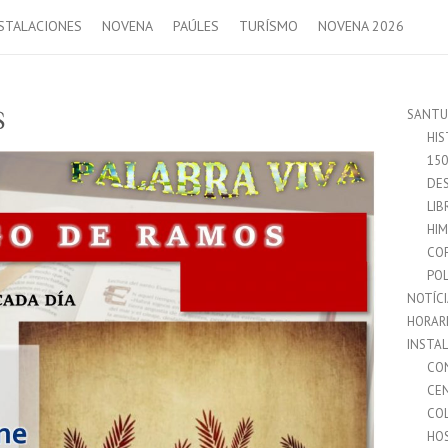
STALACIONES
NOVENA
PAÚLES
TURÍSMO
NOVENA 2026
SANTU
S
HIS
15
DES
LIB
HI
CO
POL
NOTÍC
HORAR
INSTA
CO
CE
CO
HO