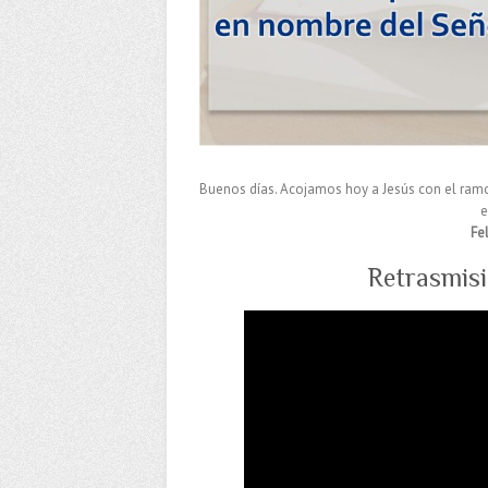
Buenos días. Acojamos hoy a Jesús con el ramo
e
Fe
Retrasmisi