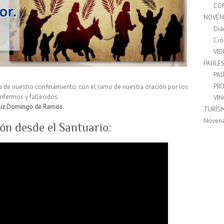
CO
NOVEN
Día
Cró
VI
PAÚLE
PAÚ
PRO
 de nuestro confinamiento, con el ramo de nuestra oración por los
nfermos y fallecidos.
VI
liz Domingo de Ramos.
TURÍS
Noven
ón desde el Santuario: