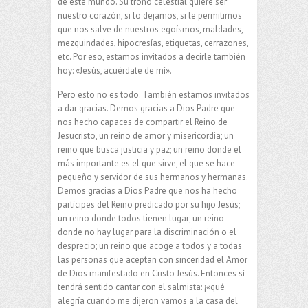
de este mundo. Su trono celestial quiere ser
nuestro corazón, si lo dejamos, si le permitimos
que nos salve de nuestros egoísmos, maldades,
mezquindades, hipocresías, etiquetas, cerrazones,
etc. Por eso, estamos invitados a decirle también
hoy: «Jesús, acuérdate de mí».
Pero esto no es todo. También estamos invitados
a dar gracias. Demos gracias a Dios Padre que
nos hecho capaces de compartir el Reino de
Jesucristo, un reino de amor y misericordia; un
reino que busca justicia y paz; un reino donde el
más importante es el que sirve, el que se hace
pequeño y servidor de sus hermanos y hermanas.
Demos gracias a Dios Padre que nos ha hecho
partícipes del Reino predicado por su hijo Jesús;
un reino donde todos tienen lugar; un reino
donde no hay lugar para la discriminación o el
desprecio; un reino que acoge a todos y a todas
las personas que aceptan con sinceridad el Amor
de Dios manifestado en Cristo Jesús. Entonces sí
tendrá sentido cantar con el salmista: ¡«qué
alegría cuando me dijeron vamos a la casa del