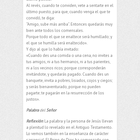
Al revés, cuando te conviden, vete a sentarte en el
último puesto, para que, cuando venga el que te
convidó, te diga:
“Amigo, sube más arriba”. Entonces quedarás muy
bien ante todos los comensales.
Porque todo el que se enaltece será humillado; y
el que se humilla será enaltecido».
Y dijo al que lo había invitado:
«Cuando des una comida o una cena, no invites a
tus amigos, ni a tus hermanos, ni a tus parientes,
ni a los vecinos ricos; porque corresponderán
invitándote, y quedarás pagado. Cuando des un
banquete, invita a pobres, lisiados, cojos y ciegos;
y serás bienaventurado, porque no pueden
pagarte; te pagarán en la resurrección de los
justos».
Palabra
del
Señor
Reflexión
: La palabra y la persona de Jesús llevan
a plenitud lo revelado en el Antiguo Testamento.
Lo vemos también en la enseñanza de carácter
sapiencial. El Reino de Dios ha comenzado con