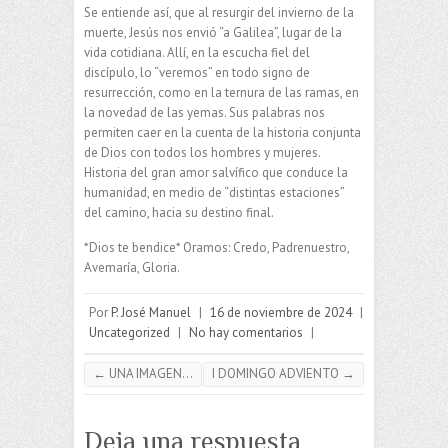
Se entiende así, que al resurgir del invierno de la
muerte, Jesús nos envió “a Galilea”, lugar de la
vida cotidiana. Allí, en la escucha fiel del
discípulo, lo “veremos” en todo signo de
resurrección, como en la ternura de las ramas, en
la novedad de las yemas. Sus palabras nos
permiten caer en la cuenta de la historia conjunta
de Dios con todos los hombres y mujeres.
Historia del gran amor salvífico que conduce la
humanidad, en medio de “distintas estaciones”
del camino, hacia su destino final.
*Dios te bendice* Oramos: Credo, Padrenuestro,
Avemaría, Gloria.
Por
P. José Manuel
|
16 de noviembre de 2024
|
Uncategorized
|
No hay comentarios
|
←
UNA IMAGEN…
I DOMINGO ADVIENTO
→
Deja una respuesta