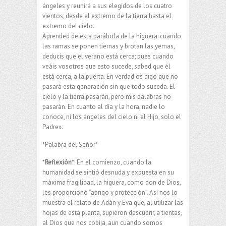
ángeles y reunirá a sus elegidos de los cuatro
vientos, desde el extremo de la tierra hasta el
extremo del cielo.
Aprended de esta parábola de la higuera: cuando
las ramas se ponen tiernas y brotan las yemas,
deducís que el verano está cerca; pues cuando
veáis vosotros que esto sucede, sabed que él
está cerca, a la puerta. En verdad os digo que no
pasará esta generación sin que todo suceda. El
cielo y la tierra pasarán, pero mis palabras no
pasarán. En cuanto al día y la hora, nadie lo
conoce, ni los ángeles del cielo ni el Hijo, solo el
Padre».
*Palabra del Señor*
*
Reflexión
*: ​En el comienzo, cuando la
humanidad se sintió desnuda y expuesta en su
máxima fragilidad, la higuera, como don de Dios,
les proporcionó “abrigo y protección”. Así nos lo
muestra el relato de Adán y Eva que, al utilizar las
hojas de esta planta, supieron descubrir, a tientas,
al Dios que nos cobija, aun cuando somos