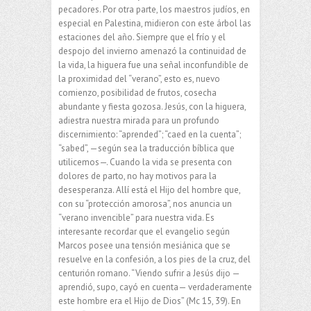
pecadores. Por otra parte, los maestros judíos, en
especial en Palestina, midieron con este árbol las
estaciones del año. Siempre que el frío y el
despojo del invierno amenazó la continuidad de
la vida, la higuera fue una señal inconfundible de
la proximidad del “verano”, esto es, nuevo
comienzo, posibilidad de frutos, cosecha
abundante y fiesta gozosa. Jesús, con la higuera,
adiestra nuestra mirada para un profundo
discernimiento: “aprended”; “caed en la cuenta”;
“sabed”, —según sea la traducción bíblica que
utilicemos—. Cuando la vida se presenta con
dolores de parto, no hay motivos para la
desesperanza. Allí está el Hijo del hombre que,
con su “protección amorosa”, nos anuncia un
“verano invencible” para nuestra vida. Es
interesante recordar que el evangelio según
Marcos posee una tensión mesiánica que se
resuelve en la confesión, a los pies de la cruz, del
centurión romano. “Viendo sufrir a Jesús dijo —
aprendió, supo, cayó en cuenta— verdaderamente
este hombre era el Hijo de Dios” (Mc 15, 39). En