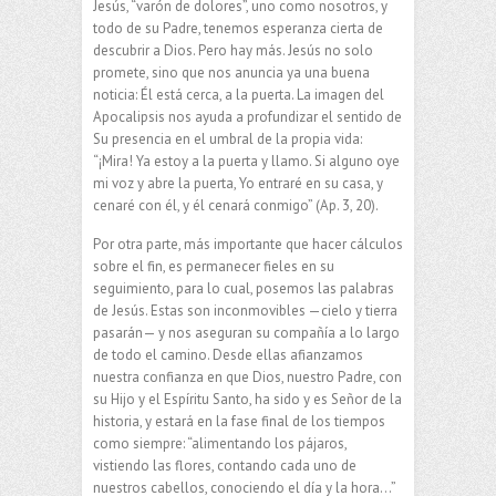
Jesús, “varón de dolores”, uno como nosotros, y
todo de su Padre, tenemos esperanza cierta de
descubrir a Dios. Pero hay más. Jesús no solo
promete, sino que nos anuncia ya una buena
noticia: Él está cerca, a la puerta. La imagen del
Apocalipsis nos ayuda a profundizar el sentido de
Su presencia en el umbral de la propia vida:
“¡Mira! Ya estoy a la puerta y llamo. Si alguno oye
mi voz y abre la puerta, Yo entraré en su casa, y
cenaré con él, y él cenará conmigo” (Ap. 3, 20).
Por otra parte, más importante que hacer cálculos
sobre el fin, es permanecer fieles en su
seguimiento, para lo cual, posemos las palabras
de Jesús. Estas son inconmovibles —cielo y tierra
pasarán— y nos aseguran su compañía a lo largo
de todo el camino. Desde ellas afianzamos
nuestra confianza en que Dios, nuestro Padre, con
su Hijo y el Espíritu Santo, ha sido y es Señor de la
historia, y estará en la fase final de los tiempos
como siempre: “alimentando los pájaros,
vistiendo las flores, contando cada uno de
nuestros cabellos, conociendo el día y la hora…”