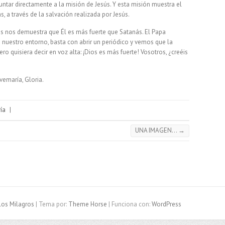
ntar directamente a la misión de Jesús. Y esta misión muestra el
, a través de la salvación realizada por Jesús.
nos nos demuestra que Él es más fuerte que Satanás. El Papa
n nuestro entorno, basta con abrir un periódico y vemos que la
ero quisiera decir en voz alta: ¡Dios es más fuerte! Vosotros, ¿creéis
emaría, Gloria.
ía
|
UNA IMAGEN…
→
los Milagros
| Tema por:
Theme Horse
| Funciona con:
WordPress