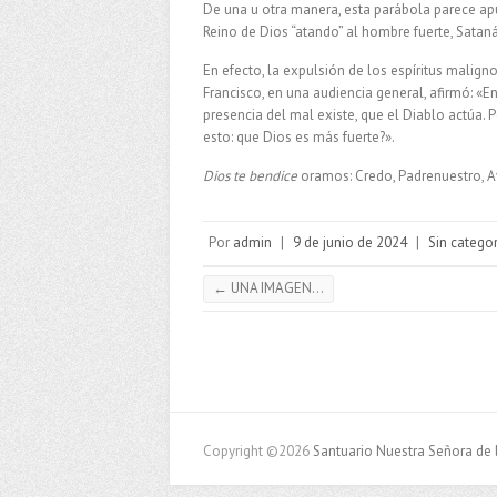
De una u otra manera, esta parábola parece apu
Reino de Dios “atando” al hombre fuerte, Satanás
En efecto, la expulsión de los espíritus malig
Francisco, en una audiencia general, afirmó: «E
presencia del mal existe, que el Diablo actúa. P
esto: que Dios es más fuerte?».
Dios te bendice
oramos: Credo, Padrenuestro, Av
Por
admin
|
9 de junio de 2024
|
Sin categor
←
UNA IMAGEN…
Copyright ©2026
Santuario Nuestra Señora de 