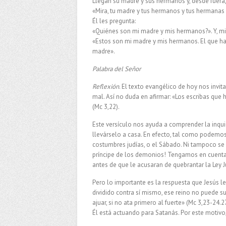
Llegan su madre y sus hermanos y, desde fuera,
«Mira, tu madre y tus hermanos y tus hermanas 
Él les pregunta:
«Quiénes son mi madre y mis hermanos?». Y, mi
«Estos son mi madre y mis hermanos. El que ha
madre».
Palabra del Señor
Reflexión
. El texto evangélico de hoy nos invit
mal. Así no duda en afirmar: «Los escribas que 
(Mc 3,22).
Este versículo nos ayuda a comprender la inqui
llevárselo a casa. En efecto, tal como podemos 
costumbres judías, o el Sábado. Ni tampoco se 
príncipe de los demonios! Tengamos en cuenta q
antes de que le acusaran de quebrantar la Ley J
Pero lo importante es la respuesta que Jesús l
dividido contra sí mismo, ese reino no puede sub
ajuar, si no ata primero al fuerte» (Mc 3,23-24
Él está actuando para Satanás. Por este motivo