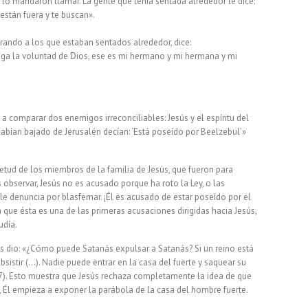
 lo mandaron llamar. La gente que tenía sentada alrededor le dice:
están fuera y te buscan».
rando a los que estaban sentados alrededor, dice:
ga la voluntad de Dios, ese es mi hermano y mi hermana y mi
a a comparar dos enemigos irreconciliables: Jesús y el espíritu del
habían bajado de Jerusalén decían: ‘Está poseído por Beelzebul’»
etud de los miembros de la familia de Jesús, que fueron para
observar, Jesús no es acusado porque ha roto la Ley, o las
le denuncia por blasfemar. ¡Él es acusado de estar poseído por el
ue ésta es una de las primeras acusaciones dirigidas hacia Jesús,
udía.
es dio: «¿Cómo puede Satanás expulsar a Satanás? Si un reino está
sistir (…). Nadie puede entrar en la casa del fuerte y saquear su
.27). Esto muestra que Jesús rechaza completamente la idea de que
, Él empieza a exponer la parábola de la casa del hombre fuerte.