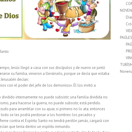
CO
NOVEN
Día
Cró
VI
PAÚLE
PAÚ
PRO
 Santo
.
VI
TURÍS
empo, Jesús llegó a casa con sus discípulos y de nuevo se juntó
Noven
erarse su familia, vinieron a llevárselo, porque se decía que estaba
 Jerusalén decían:
os con el poder del jefe de los demonios». Él los invitó a
dividido internamente no puede subsistir; una familia dividida no
mismo, para hacerse la guerra, no puede subsistir, está perdido.
do para arramblar con su ajuar, si primero no lo ata; entonces
, todo se les podrá perdonar a los hombres: los pecados y
sfeme contra el Espíritu Santo no tendrá perdón jamás, cargará con
ecían que tenía dentro un espíritu inmundo.