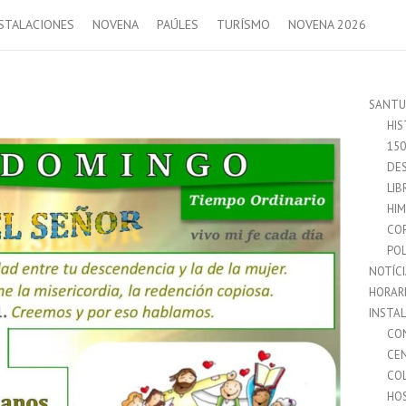
STALACIONES
NOVENA
PAÚLES
TURÍSMO
NOVENA 2026
SANTU
HIS
15
DES
LIB
HI
CO
POL
NOTÍC
HORAR
INSTA
CO
CE
CO
HO