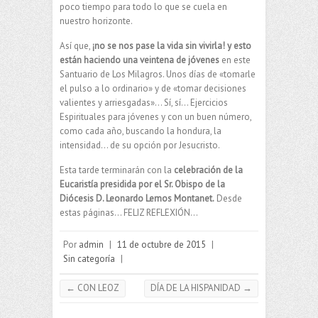
poco tiempo para todo lo que se cuela en
nuestro horizonte.
Así que,
¡no se nos pase la vida sin vivirla! y esto
están haciendo una veintena de jóvenes
en este
Santuario de Los Milagros. Unos días de «tomarle
el pulso a lo ordinario» y de «tomar decisiones
valientes y arriesgadas»… Sí, sí… Ejercicios
Espirituales para jóvenes y con un buen número,
como cada año, buscando la hondura, la
intensidad… de su opción por Jesucristo.
Esta tarde terminarán con la
celebración de la
Eucaristía presidida por el Sr. Obispo de la
Diócesis D. Leonardo Lemos Montanet.
Desde
estas páginas… FELIZ REFLEXIÓN…
Por
admin
|
11 de octubre de 2015
|
Sin categoría
|
←
CON LEOZ
DÍA DE LA HISPANIDAD
→