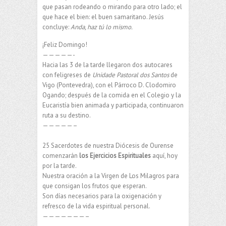
que pasan rodeando o mirando para otro lado; el
que hace el bien: el buen samaritano. Jesús
concluye:
Anda, haz tú lo mismo.
¡Feliz Domingo!
—————-
Hacia las 3 de la tarde llegaron dos autocares
con feligreses de
Unidade Pastoral dos Santos
de
Vigo (Pontevedra), con el Párroco D. Clodomiro
Ogando; después de la comida en el Colegio y la
Eucaristía bien animada y participada, continuaron
ruta a su destino.
—————–
25 Sacerdotes de nuestra Diócesis de Ourense
comenzarán
los Ejercicios Espirituales
aquí, hoy
por la tarde.
Nuestra oración a la Virgen de Los Milagros para
que consigan los frutos que esperan.
Son días necesarios para la oxigenación y
refresco de la vida espiritual personal.
———————–