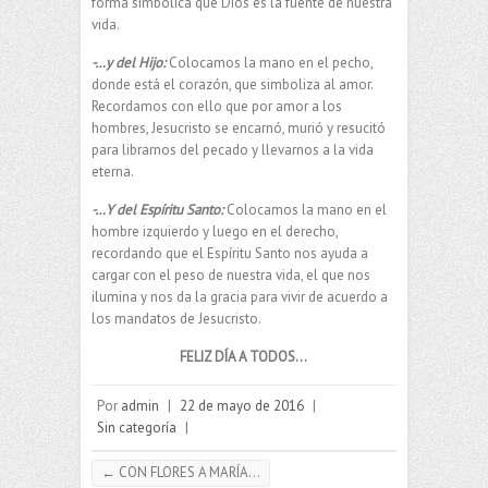
forma simbólica que Dios es la fuente de nuestra
vida.
-…y del Hijo:
Colocamos la mano en el pecho,
donde está el corazón, que simboliza al amor.
Recordamos con ello que por amor a los
hombres, Jesucristo se encarnó, murió y resucitó
para librarnos del pecado y llevarnos a la vida
eterna.
-…Y del Espíritu Santo:
Colocamos la mano en el
hombre izquierdo y luego en el derecho,
recordando que el Espíritu Santo nos ayuda a
cargar con el peso de nuestra vida, el que nos
ilumina y nos da la gracia para vivir de acuerdo a
los mandatos de Jesucristo.
FELIZ DÍA A TODOS…
Por
admin
|
22 de mayo de 2016
|
Sin categoría
|
←
CON FLORES A MARÍA…