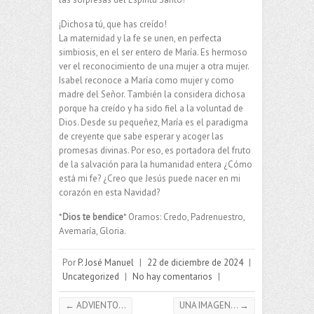
¡Dichosa tú, que has creído!
La maternidad y la fe se unen, en perfecta
simbiosis, en el ser entero de María. Es hermoso
ver el reconocimiento de una mujer a otra mujer.
Isabel reconoce a María como mujer y como
madre del Señor. También la considera dichosa
porque ha creído y ha sido fiel a la voluntad de
Dios. Desde su pequeñez, María es el paradigma
de creyente que sabe esperar y acoger las
promesas divinas. Por eso, es portadora del fruto
de la salvación para la humanidad entera ¿Cómo
está mi fe? ¿Creo que Jesús puede nacer en mi
corazón en esta Navidad?
*
Dios te bendice
* Oramos: Credo, Padrenuestro,
Avemaría, Gloria.
Por
P. José Manuel
|
22 de diciembre de 2024
|
Uncategorized
|
No hay comentarios
|
←
ADVIENTO…
UNA IMAGEN…
→