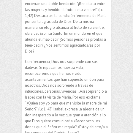
encierran una doble bendición: “¡Bendita tú entre
las mujeres y bendito el fruto de tu vientre!” (Lc
1,42) Destaca así la condición femenina de María
por ser la agraciada de Dios. De la misma
manera, su elogio alcanza al fruto de su vientre,
obra del Espíritu Santo. En un mundo en el que
abunda el mal-decir ¿Somos personas prontas a
bien-decir? ¿Nos sentimos agraciados/as por
Dios?
Con frecuencia, Dios nos sorprende con sus
dádivas. Si repasamos nuestra vida,
reconoceremos que hemos vivido
acontecimientos que han supuesto un don para
nosotros. Dios nos sorprende a través de
intuiciones, personas, vivencias…Así sorprendió a
Isabel con la visita de María. Por eso exclama:
“¿Quién soy yo para que me visite la madre de mi
Señor?” (Lc 1, 43) Isabel expresa la alegría de un
don inesperado a la vez que gran a atención a lo
que Dios quiere comunicarla ¿Reconozco los
dones que el Señor me regala? ¿Estoy abierto/a a
las sorpresas del Espíritu Santo?