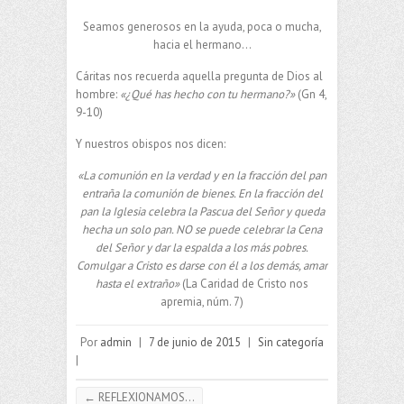
Seamos generosos en la ayuda, poca o mucha,
hacia el hermano…
Cáritas nos recuerda aquella pregunta de Dios al
hombre:
«¿Qué has hecho con tu hermano?»
(Gn 4,
9-10)
Y nuestros obispos nos dicen:
«La comunión en la verdad y en la fracción del pan
entraña la comunión de bienes. En la fracción del
pan la Iglesia celebra la Pascua del Señor y queda
hecha un solo pan. NO se puede celebrar la Cena
del Señor y dar la espalda a los más pobres.
Comulgar a Cristo es darse con él a los demás, amar
hasta el extraño»
(La Caridad de Cristo nos
apremia, núm. 7)
Por
admin
|
7 de junio de 2015
|
Sin categoría
|
←
REFLEXIONAMOS…