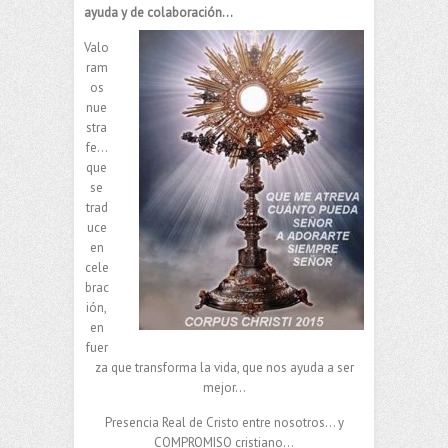
ayuda y de colaboración…
Valo
ram
os
nue
stra
fe…
que
se
trad
uce
en
cele
brac
ión,
en
fuer
za que transforma la vida, que nos ayuda a ser
mejor…
Presencia Real de Cristo entre nosotros… y
COMPROMISO cristiano…