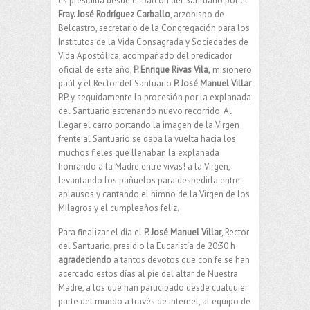
es presidida desde el balcón del Santuario por el
Fray. José Rodríguez Carballo
, arzobispo de
Belcastro, secretario de la Congregación para los
Institutos de la Vida Consagrada y Sociedades de
Vida Apostólica, acompañado del predicador
oficial de este año,
P. Enrique Rivas Vila,
misionero
paúl y el Rector del Santuario
P. José Manuel Villar
P.P. y seguidamente la procesión por la explanada
del Santuario estrenando nuevo recorrido. Al
llegar el carro portando la imagen de la Virgen
frente al Santuario se daba la vuelta hacia los
muchos fieles que llenaban la explanada
honrando a la Madre entre vivas! a la Virgen,
levantando los pañuelos para despedirla entre
aplausos y cantando el himno de la Virgen de los
Milagros y el cumpleaños feliz.
Para finalizar el día el
P. José Manuel Villar
, Rector
del Santuario, presidio la Eucaristía de 20:30 h
agradeciendo
a tantos devotos que con fe se han
acercado estos días al pie del altar de Nuestra
Madre, a los que han participado desde cualquier
parte del mundo a través de internet, al equipo de