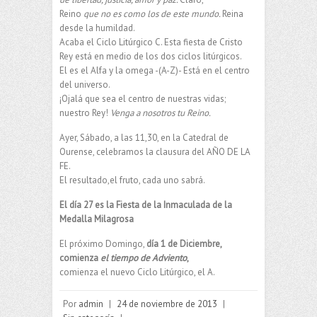
Reino
que no es como los de este mundo.
Reina
desde la humildad.
Acaba el Ciclo Litúrgico C. Esta fiesta de Cristo
Rey está en medio de los dos ciclos litúrgicos.
El es el Alfa y la omega -(A-Z)- Está en el centro
del universo.
¡Ojalá que sea el centro de nuestras vidas;
nuestro Rey!
Venga a nosotros tu Reino.
Ayer, Sábado, a las 11,30, en la Catedral de
Ourense, celebramos la clausura del AÑO DE LA
FE.
El resultado,el fruto, cada uno sabrá.
El día 27 es la Fiesta de la Inmaculada de la
Medalla Milagrosa
El próximo Domingo,
día 1 de Diciembre,
comienza
el tiempo de Adviento
,
comienza el nuevo Ciclo Litúrgico, el A.
Por
admin
|
24 de noviembre de 2013
|