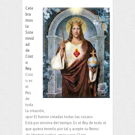
Cele
bra
mos
la
Sole
mnid
ad
de
Crist
o
Rey.
Crist
o es
el
Rey
de
toda
la creación,
«por El fueron creadas todas las cosas».
Está por encima del tiempo. Es el Rey de todo el
que quiera tenerlo por tal y acepte su Reino:
de libertad, justicia, amor y paz.
Claro,