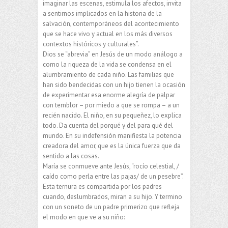
imaginar las escenas, estimula los afectos, invita
a sentirnos implicados en la historia de la
salvación, contemporáneos del acontecimiento
que se hace vivo y actual en los más diversos
contextos históricos y culturales”.
Dios se “abrevia” en Jesús de un modo análogo a
como la riqueza de la vida se condensa en el
alumbramiento de cada niño. Las familias que
han sido bendecidas con un hijo tienen la ocasión
de experimentar esa enorme alegría de palpar
con temblor – por miedo a que se rompa – a un
recién nacido. El niño, en su pequeñez, lo explica
todo. Da cuenta del porqué y del para qué del
mundo. En su indefensión manifiesta la potencia
creadora del amor, que es la única fuerza que da
sentido a las cosas.
María se conmueve ante Jesús, “rocío celestial, /
caído como perla entre las pajas/ de un pesebre”.
Esta ternura es compartida por los padres
cuando, deslumbrados, miran a su hijo. Y termino
con un soneto de un padre primerizo que refleja
el modo en que ve a su niño: