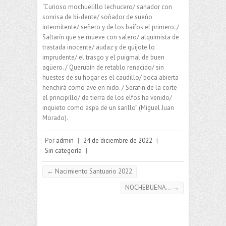
“Curioso mochuelillo lechucero/ sanador con
sonrisa de bi-dente/ soñador de sueño
intermitente/ señero y de los baifos el primero. /
Saltarín que se mueve con salero/ alquimista de
trastada inocente/ audaz y de quijote lo
imprudente/ el trasgo y el puigmal de buen
agüero. / Querubín de retablo renacido/ sin
huestes de su hogar es el caudillo/ boca abierta
henchirá como ave en nido. / Serafín de la corte
el principillo/ de tierra de los elfos ha venido/
inquieto como aspa de un sarillo” (Miguel Juan
Morado).
Por
admin
|
24 de diciembre de 2022
|
Sin categoría
|
←
Nacimiento Santuario 2022
NOCHEBUENA…
→