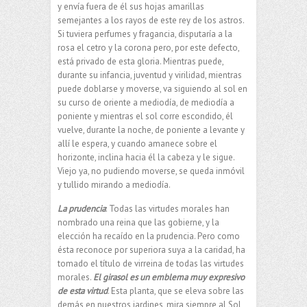
y envía fuera de él sus hojas amarillas
semejantes a los rayos de este rey de los astros.
Si tuviera perfumes y fragancia, disputaría a la
rosa el cetro y la corona pero, por este defecto,
está privado de esta gloria. Mientras puede,
durante su infancia, juventud y virilidad, mientras
puede doblarse y moverse, va siguiendo al sol en
su curso de oriente a mediodía, de mediodía a
poniente y mientras el sol corre escondido, él
vuelve, durante la noche, de poniente a levante y
allí le espera, y cuando amanece sobre el
horizonte, inclina hacia él la cabeza y le sigue.
Viejo ya, no pudiendo moverse, se queda inmóvil
y tullido mirando a mediodía.
La prudencia
: Todas las virtudes morales han
nombrado una reina que las gobierne, y la
elección ha recaído en la prudencia. Pero como
ésta reconoce por superiora suya a la caridad, ha
tomado el título de virreina de todas las virtudes
morales.
El girasol es un emblema muy expresivo
de esta virtud
. Esta planta, que se eleva sobre las
demás en nuestros jardines, mira siempre al Sol