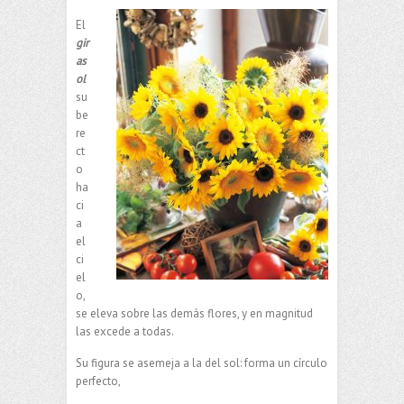
El
gir
as
ol
su
be
re
ct
o
ha
ci
a
el
ci
el
o,
se eleva sobre las demás flores, y en magnitud
las excede a todas.
Su figura se asemeja a la del sol: forma un círculo
perfecto,