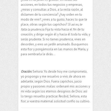
acciones, en todos tus negocios y empresas,
¿miras y consultas a Dios, a la recta razón, al
dictamen de tu conciencia? ¿hay orden en tu
modo de vivir? ¿vives a tu gusto, haces lo que te
place, obras según tus caprichos?
Si así es, te
falta la prudencia
. Fija tu vista hacia el fin de tu
creación, y dirige según él y hacia él toda tu vida, y
serás prudente. Si no tienes prudencia, vives en
desorden, y eres un jardín arruinado. Busquemos
esta flor y pongámosla en las manos de María, y
para sembrarla le dirás…
Oración:
Señora: Yo desde hoy me comprometo,
yo propongo y me resuelvo a vivir, de ahora en
adelante, según Dios. Fuera caprichos, juicio
propio y pasiones malas: ordenaré mis acciones y
mi vida según los eternos designios de Dios: así
lo tengo resuelto practicar. Recibid, Señora, esta
flor; a vuestra maternal solicitud confío su cultivo.