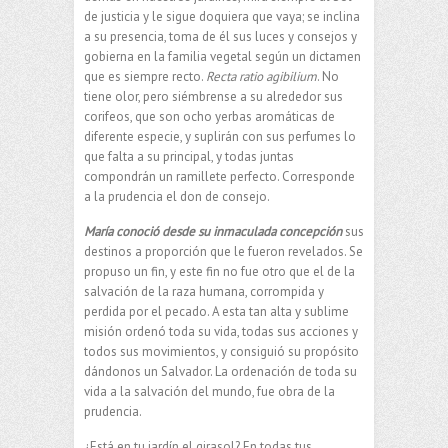
de justicia y le sigue doquiera que vaya; se inclina
a su presencia, toma de él sus luces y consejos y
gobierna en la familia vegetal según un dictamen
que es siempre recto.
Recta ratio agibilium
. No
tiene olor, pero siémbrense a su alrededor sus
corifeos, que son ocho yerbas aromáticas de
diferente especie, y suplirán con sus perfumes lo
que falta a su principal, y todas juntas
compondrán un ramillete perfecto. Corresponde
a la prudencia el don de consejo.
María conoció desde su inmaculada concepción
sus
destinos a proporción que le fueron revelados. Se
propuso un fin, y este fin no fue otro que el de la
salvación de la raza humana, corrompida y
perdida por el pecado. A esta tan alta y sublime
misión ordenó toda su vida, todas sus acciones y
todos sus movimientos, y consiguió su propósito
dándonos un Salvador. La ordenación de toda su
vida a la salvación del mundo, fue obra de la
prudencia.
¿Está en tu jardín el girasol? En todas tus