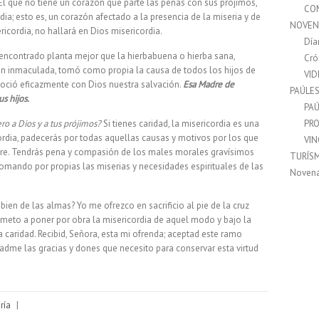
El que no tiene un corazón que parte las penas con sus prójimos,
CO
a; esto es, un corazón afectado a la presencia de la miseria y de
NOVEN
ricordia, no hallará en Dios misericordia.
Día
 encontrado planta mejor que la hierbabuena o hierba sana,
Cró
ón inmaculada, tomó como propia la causa de todos los hijos de
VI
goció eficazmente con Dios nuestra salvación.
Esa Madre de
PAÚLE
s hijos.
PAÚ
o a Dios y a tus prójimos?
Si tienes caridad, la misericordia es una
PRO
ricordia, padecerás por todas aquellas causas y motivos por los que
VI
adre. Tendrás pena y compasión de los males morales gravísimos
TURÍS
 tomando por propias las miserias y necesidades espirituales de las
Noven
ien de las almas? Yo me ofrezco en sacrificio al pie de la cruz
meto a poner por obra la misericordia de aquel modo y bajo la
 caridad. Recibid, Señora, esta mi ofrenda; aceptad este ramo
adme las gracias y dones que necesito para conservar esta virtud
ría
|