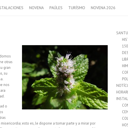
STALACIONES
NOVENA
PAÚLES
TURÍSMO
NOVENA 2026
SANTU
HIS
15
DES
adornos
LIB
ene otras
HI
su gran
CO
s, su
sa.
POL
ue nos
NOTÍC
para
HORAR
ad.
INSTA
CO
dad o
os
CE
tras
CO
 misericordia; esto es, le dispone a tomar parte y a mirar por
HO