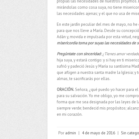
propias las necesidades de nuestros prójimos. 
mirándolas como cosa suya, no tiene misericordi
las necesidades ajenas; y el que no usa de mise
En este jardín peculiar del mes de mayo, no he
para que nos lleve a María. Desde su concepci
Adán y, movida e impulsada por esta virtud, ne
misericordia toma por suyas las necesidades de su
Pregúntate con sinceridad:
¿Tienes amor verdader
hija suya, y estará contigo: y si hay en ti mise
sufrió y padeció Jesús y María su santísima M
que afligen a nuestra santa madre la Iglesia; y
almas, te sacrificarás por ellas.
ORACIÓN.
Señora, ¿qué puedo yo hacer para el b
para su salvación. Yo me obligo, yo me compro
forma que me sea designada por las leyes de la
siempre verde; bendecid mis propósitos; alcanz
en mi corazón.
Por
admin
|
4 de mayo de 2016
|
Sin catego