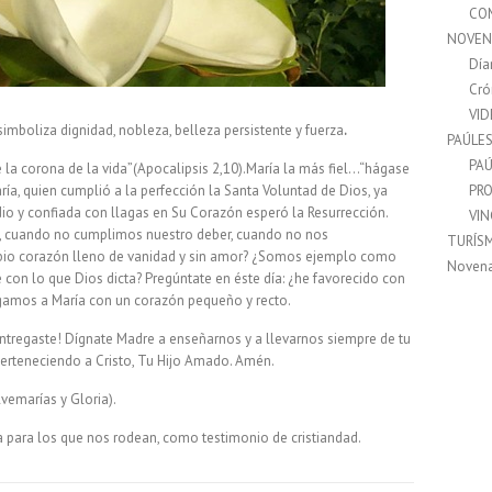
CO
NOVEN
Día
Cró
VI
imboliza dignidad, nobleza, belleza persistente y fuerza
.
PAÚLE
PAÚ
é la corona de la vida”(Apocalipsis 2,10).María l
a más fiel…“hágase
ría, quien cumplió a la perfección la Santa Voluntad de Dios, ya
PRO
 dio y confiada con llagas en Su Corazón esperó la Resurrección.
VI
ia, cuando no cumplimos nuestro deber, cuando no nos
TURÍS
io corazón lleno de vanidad y sin amor? ¿Somos ejemplo como
Noven
con lo que Dios dicta? Pregúntate en éste día: ¿he favorecido con
igamos a María con un corazón pequeño y recto.
ntregaste! Dígnate Madre a enseñarnos y a llevarnos siempre de tu
erteneciendo a Cristo, Tu Hijo Amado. Amén.
vemarías y Gloria).
ría para los que nos rodean, como testimonio de cristiandad.