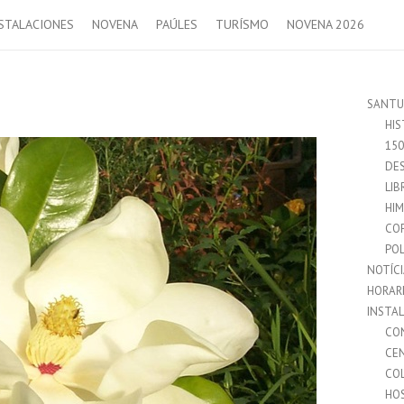
STALACIONES
NOVENA
PAÚLES
TURÍSMO
NOVENA 2026
SANTU
HIS
15
DES
LIB
HI
CO
POL
NOTÍC
HORAR
INSTA
CO
CE
CO
HO