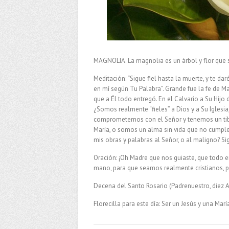
MAGNOLIA. La magnolia es un árbol y flor que s
Meditación: “Sigue fiel hasta la muerte, y te dar
en mí según Tu Palabra”. Grande fue la fe de Ma
que a Él todo entregó. En el Calvario a Su Hijo
¿Somos realmente “fieles” a Dios y a Su Igles
comprometemos con el Señor y tenemos un tib
María, o somos un alma sin vida que no cumple 
mis obras y palabras al Señor, o al maligno? S
Oración: ¡Oh Madre que nos guiaste, que todo e
mano, para que seamos realmente cristianos, p
Decena del Santo Rosario (Padrenuestro, diez A
Florecilla para este día: Ser un Jesús y una Ma