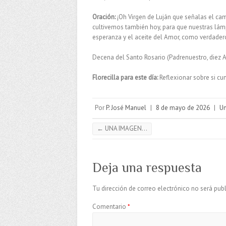
Oración:
¡Oh Virgen de Luján que señalas el cam
cultivemos también hoy, para que nuestras lámp
esperanza y el aceite del Amor, como verdade
Decena del Santo Rosario (Padrenuestro, diez A
Florecilla para este día:
Reflexionar sobre si cum
Por
P. José Manuel
|
8 de mayo de 2026
|
Un
←
UNA IMAGEN…
Deja una respuesta
Tu dirección de correo electrónico no será publ
Comentario
*