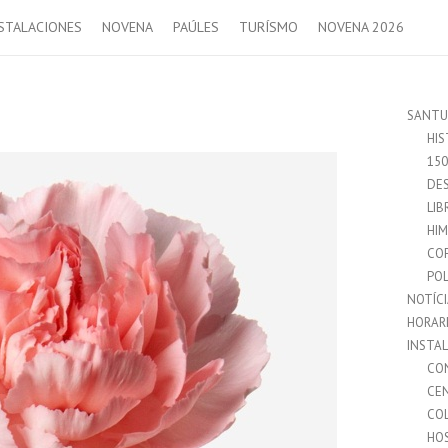
STALACIONES
NOVENA
PAÚLES
TURÍSMO
NOVENA 2026
SANTU
HIS
15
DES
LIB
HI
CO
POL
NOTÍC
HORAR
INSTA
CO
CE
CO
HO