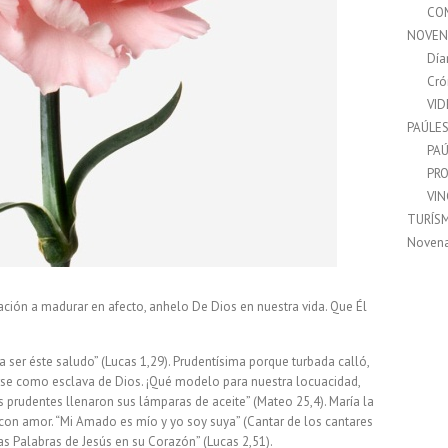
CO
NOVEN
Día
Cró
VI
PAÚLE
PAÚ
PRO
VI
TURÍS
Noven
vitación a madurar en afecto, anhelo De Dios en nuestra vida. Que Él
 ser éste saludo” (Lucas 1,29). Prudentísima porque turbada calló,
rse como esclava de Dios. ¡Qué modelo para nuestra locuacidad,
es prudentes llenaron sus lámparas de aceite” (Mateo 25,4). María la
nó con amor. “Mi Amado es mío y yo soy suya” (Cantar de los cantares
as Palabras de Jesús en su Corazón” (Lucas 2,51).