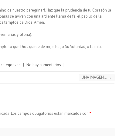
ino de nuestro peregrinar!. Haz que la prudencia de tu Corazón la
aras se aviven con una ardiente llama de fe, el pabilo de la
ros templos de Dios. Amén.
vemarías y Gloria).
plo lo que Dios quiere de mi, si hago Su Voluntad, o la mía.
categorized
|
No hay comentarios
|
UNA IMAGEN…
→
icada.
Los campos obligatorios están marcados con
*