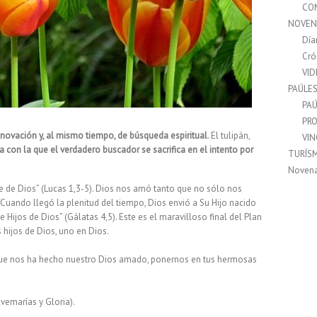
CO
NOVEN
Día
Cró
VI
PAÚLE
PAÚ
PRO
enovación y, al mismo tiempo, de búsqueda espiritual
. El tulipán,
VI
a con la que el verdadero buscador se sacrifica en el intento por
TURÍS
Noven
re de Dios” (Lucas 1,3-5). Dios nos amó tanto que no sólo nos
“Cuando llegó la plenitud del tiempo, Dios envió a Su Hijo nacido
ijos de Dios” (Gálatas 4,5). Este es el maravilloso final del Plan
 hijos de Dios, uno en Dios.
que nos ha hecho nuestro Dios amado, ponernos en tus hermosas
vemarías y Gloria).