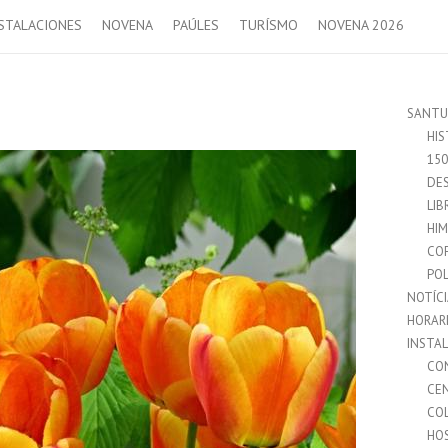
STALACIONES
NOVENA
PAÚLES
TURÍSMO
NOVENA 2026
SANTU
HIS
15
DES
LIB
HI
CO
POL
NOTÍC
HORAR
INSTA
CO
CE
CO
HO