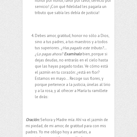
honor por honor, favor por favor, servicio por
servicio! ¡Con qué fidelidad les pagaría un
tributo que sabía les debía de justicia!
Debes amor, gratitud, honor no sólo a Dios,
sino a tus padres, a tus maestros y a todos
tus superiores.
¿Has pagado este tributo?…
¿Lo pagas ahora?
Examínalo
bien, porque si
dejas deudas, no entrarás en el cielo hasta
que las hayas pagado todas. Ve cómo está
el jazmín en tu corazón: ¿está en flor?
Estamos en mayo… Recoge sus flores, y
porque pertenece a la justicia, únelas al lirio
y a la rosa, y al ofrecer a María tu ramillete
le dirás:
Oración:
Señora y Madre mía: Ahí va el jazmín de
mi piedad, de mi amor, de gratitud para con mis
padres. Yo me obligo hoy a amarles, a