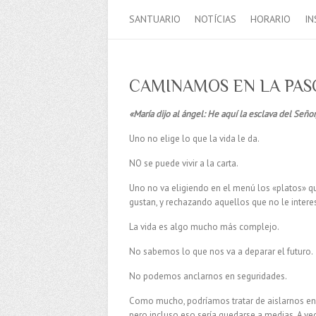
SANTUARIO
NOTÍCIAS
HORARIO
IN
CAMINAMOS EN LA PAS
«María dijo al ángel: He aquí la esclava del Seño
Uno no elige lo que la vida le da.
NO se puede vivir a la carta.
Uno no va eligiendo en el menú los «platos» q
gustan, y rechazando aquellos que no le intere
La vida es algo mucho más complejo.
No sabemos lo que nos va a deparar el futuro.
No podemos anclarnos en seguridades.
Como mucho, podríamos tratar de aislarnos en 
pero incluso eso sería quedarse a medias. A 