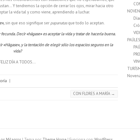
CO
stan… Y tendremos la opción de cerrar los ojos, mirar hacia otro
NOVEN
ptar la vida tal y como viene, aprendiendo a luchar.
Día
e»,
sin que eso signifique ser
papanatas
que todo lo aceptan.
Cró
VI
 y fecunda. Decir «hágase» es aceptar la vida y tratar de hacerla buena.
PAÚLE
 «Hágase», y la tentación de elegir sólo los espacios seguros en la
PAÚ
vida?
PRO
VI
FELIZ DÍA A TODOS…
TURÍS
Noven
oría
|
CON FLORES A MARÍA
→
los Milagros
| Tema por:
Theme Horse
| Funciona con:
WordPress