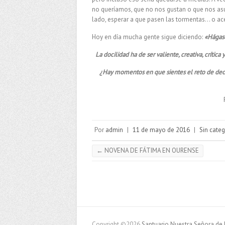
no queríamos, que no nos gustan o que nos asu
lado, esperar a que pasen las tormentas… o ace
Hoy en día mucha gente sigue diciendo:
«Hágas
La docilidad ha de ser valiente, creativa, crítica
¿Hay momentos en que sientes el reto de decir
Por
admin
|
11 de mayo de 2016
|
Sin categ
←
NOVENA DE FÁTIMA EN OURENSE
Copyright ©2026
Santuario Nuestra Señora de 