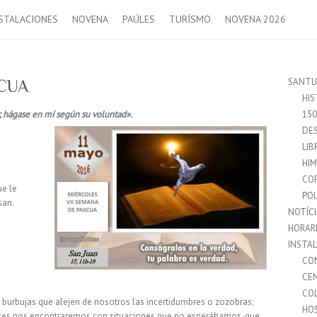
STALACIONES
NOVENA
PAÚLES
TURÍSMO
NOVENA 2026
SANTU
CUA
HIS
r, hágase en mí según su voluntad».
15
DES
LIB
HI
CO
ue le
POL
san.
NOTÍC
HORAR
INSTA
CO
CE
CO
burbujas que alejen de nosotros las ince
rtidumbres o zozobras;
HO
veces nos encontraremos con situaciones que no esperábamos, que