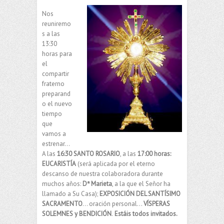
Nos
reuniremo
s a las
13:30
horas para
el
compartir
fraterno
preparand
o el nuevo
tiempo
que
vamos a
estrenar…
A las
16:30 SANTO ROSARIO
, a las
17:00 horas:
EUCARISTÍA
(será aplicada por el eterno
descanso de nuestra colaboradora durante
muchos años:
Dª Marieta
, a la que el Señor ha
llamado a Su Casa);
EXPOSICIÓN DEL SANTÍSIMO
SACRAMENTO
… oración personal…
VÍSPERAS
SOLEMNES y BENDICIÓN
.
Estáis todos invitados.