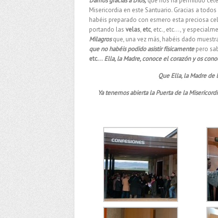
Damos gracias a Dios,
que nos ha permitido cele
Misericordia en este Santuario. Gracias a todos
habéis preparado con esmero esta preciosa cel
portando las
velas
,
etc
, etc., etc…, y especialm
Milagros
que, una vez más, habéis dado muestras
que no habéis podido asistir
físicamente
pero s
etc…
Ella, la Madre, conoce el corazón y os con
Que Ella, la Madre de l
Ya tenemos abierta la Puerta de la Miserico