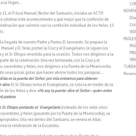
n a la Virgen…
CO
NOVEN
11, el P. José Manuel, Rector del Santuario, iniciaba un ACTO
Día
 celebrar este acontecimiento y qué mejor que la confesión de
Cró
ebración que culminó con la confesión individual de los fieles. 15
io.
VI
PAÚLE
 llegada de nuestro Padre y Pastor, D. Leonardo. Se prepara la
PAÚ
anuel y D. Yerai, portan la Cruz y el Evangeliario, le siguen los
PRO
 y el Sr. Obispo revestido para la ocasión. Todos nos dirigimos a la
VI
arte de la celebración. Una vez terminada, con la Cruz y el
o, sacerdotes y fieles, nos dirigimos a la Puerta de la Misericordia.
TURÍS
iando unas pocas gotas que hacen abrirse todos los paraguas…
Noven
«Esta es la puerta del Señor: por ella entramos para obtener
e abre.
El Sr. Obispo toma el Evangeliario, se coloca en medio de la
n de los fieles y dice:
«Yo soy la puerta -dice el Señor-: quien entre
ará pastos»
.
l Sr. Obispo portando el Evangeliario
(rodeado de los siete cirios
acerdotes, y fieles (pasando por la Puerta de la Misericordia), se
apropiados. Una vez dentro del Santuario, se venera el Altar,
a la celebración de la Eucaristía.