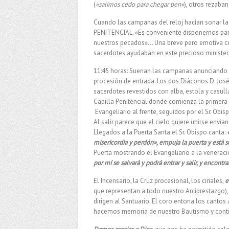
(
«salimos cedo para chegar ben»
), otros rezaba
Cuando las campanas del reloj hacían sonar las 
PENITENCIAL. «Es conveniente disponernos para
nuestros pecados»… Una breve pero emotiva cel
sacerdotes ayudaban en este precioso minister
11:45 horas: Suenan las campanas anunciando la
procesión de entrada. Los dos Diáconos D. José M
sacerdotes revestidos con alba, estola y casulla
Capilla Penitencial donde comienza la primera p
Evangeliario al frente, seguidos por el Sr. Obisp
Al salir parece que el cielo quiere unirse env
Llegados a la Puerta Santa el Sr. Obispo canta:
misericordia y perdón», empuja la puerta y está s
Puerta mostrando el Evangeliario a la veneració
por mí se salvará y podrá entrar y salir, y encontr
El Incensario, la Cruz procesional, los ciriales,
e
que representan a todo nuestro Arciprestazgo), s
dirigen al Santuario. El coro entona los cantos 
hacemos memoria de nuestro Bautismo y continú