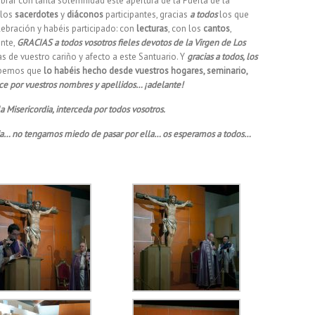
brar con tanta solemnidad este apertura de la Puerta de la
 los
sacerdotes
y
diáconos
participantes, gracias
a todos
los que
ebración y habéis participado: con
lecturas
, con los
cantos
,
ente,
GRACIAS a todos vosotros fieles devotos de la Virgen de Los
 de vuestro cariño y afecto a este Santuario. Y
gracias a todos, los
abemos que
lo habéis hecho desde vuestros hogares, seminario,
oce por vuestros nombres y apellidos… ¡adelante!
a Misericordia, interceda por todos vosotros.
rdia… no tengamos miedo de pasar por ella… os esperamos a todos…