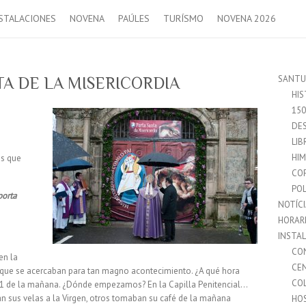
STALACIONES
NOVENA
PAÚLES
TURÍSMO
NOVENA 2026
SANTU
A DE LA MISERICORDIA
HIS
15
DES
LIB
HI
s que
CO
POL
porta
NOTÍC
HORAR
INSTA
CO
en la
CE
s que se acercaban para tan magno acontecimiento. ¿A qué hora
CO
 de la mañana. ¿Dónde empezamos? En la Capilla Penitencial…
an sus velas a la Virgen, otros tomaban su café de la mañana
HO