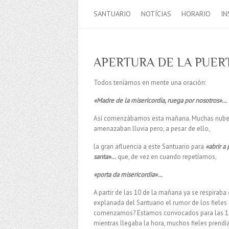
SANTUARIO
NOTÍCIAS
HORARIO
IN
APERTURA DE LA PUERT
Todos teníamos en mente una oración:
«Madre de la misericordia, ruega por nosotros»…
Así comenzábamos esta mañana. Muchas nube
amenazaban lluvia pero, a pesar de ello,
la gran afluencia a este Santuario para
«abrir a 
santa»…
que, de vez en cuando repetíamos,
«porta da misericordia»…
A partir de las 10 de la mañana ya se respiraba 
explanada del Santuario el rumor de los fiele
comenzamos? Estamos convocados para las 11
mientras llegaba la hora, muchos fieles prendí