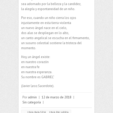
sea adornado por la belleza y la candidez,
la alegría y espontaneidad de un niño.
Por eso, cuando un niño cierra los ojos
injustamente en esta tierra violenta
un nuevo ángel nace en el cielo,
dos alas se despliegan en lo alto,
un canto angelical se escucha en el firmamento,
un susurro celestial sostiene la tristeza del
momento.
Hoy, un ángel existe:
en nuestro corazón
en nuestra fe
en nuestra esperanza.
Su nombre es GABRIEL”
(Javier Leoz.Sacerdote).
Por
admin
|
12 de marzo de 2018
|
Sin categoría
|
←
UNA IMAGEN… UNA PALABRA